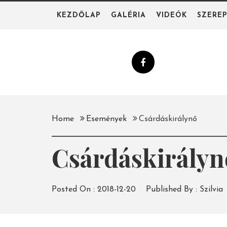
Skip
KEZDŐLAP
GALÉRIA
VIDEÓK
SZERE
to
content
Home
Események
Csárdáskirálynő
Csárdáskirályn
Posted On :
2018-12-20
Published By :
Szilvia