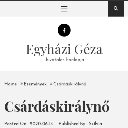
Skip
Primary
to
Menu
content
Egyházi Géza
… hivatalos honlapja…
Home
Események
Csárdáskirálynő
Csárdáskirálynő
Posted On :
2020-06-14
Published By :
Szilvia