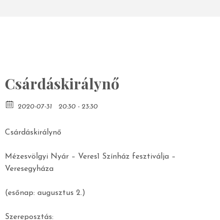
Csárdáskirálynő
2020-07-31
20:30 - 23:30
Csárdáskirálynő
Mézesvölgyi Nyár – Veres1 Színház fesztiválja –
Veresegyháza
(esőnap: augusztus 2.)
Szereposztás: