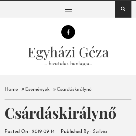
Skip
Primary
to
Menu
content
Egyházi Géza
… hivatalos honlapja…
Home
Események
Csárdáskirálynő
Csárdáskirálynő
Posted On :
2019-09-14
Published By :
Szilvia