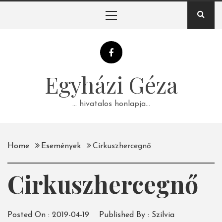
Skip
Primary
to
Menu
content
Egyházi Géza
… hivatalos honlapja…
Home
Események
Cirkuszhercegnő
Cirkuszhercegnő
Posted On :
2019-04-19
Published By :
Szilvia