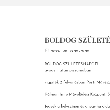
BOLDOG SZÜLETÉS
2022-11-19
19:00 - 21:00
BOLDOG SZÜLETÉSNAPOT!
avagy Hatan pizsamában
vígjáték 2 felvonásban Pesti Művés
Kálmán Imre Művelődési Központ, Si
Jegyek a helyszínen és a jegy.hu old