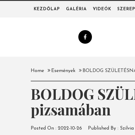
Skip
KEZDŐLAP
GALÉRIA
VIDEÓK
SZERE
to
content
Home
Események
BOLDOG SZÜLETÉSNAP
BOLDOG SZÜLE
pizsamában
Posted On :
2022-10-26
Published By :
Szilvia