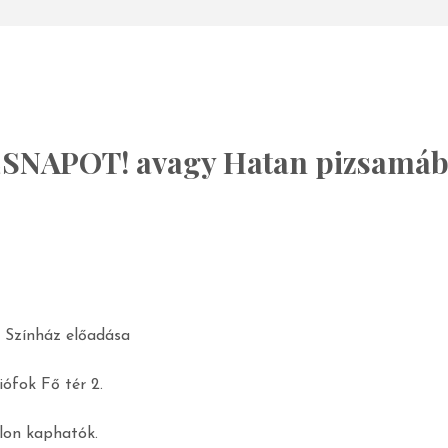
NAPOT! avagy Hatan pizsamá
z Színház előadása
ófok Fő tér 2.
alon kaphatók.