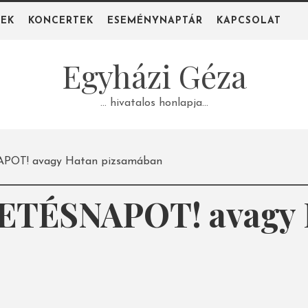
PEK
KONCERTEK
ESEMÉNYNAPTÁR
KAPCSOLAT
Egyházi Géza
… hivatalos honlapja…
OT! avagy Hatan pizsamában
TÉSNAPOT! avagy 