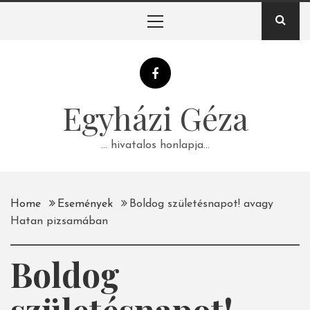
Skip
Primary
to
Menu
content
Egyházi Géza
… hivatalos honlapja…
Home
Események
Boldog születésnapot! avagy
Hatan pizsamában
Boldog