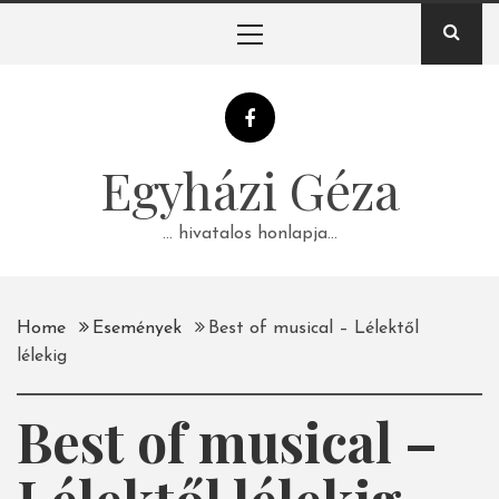
Skip
Primary
to
Menu
content
Egyházi Géza
… hivatalos honlapja…
Home
Események
Best of musical – Lélektől
lélekig
Best of musical –