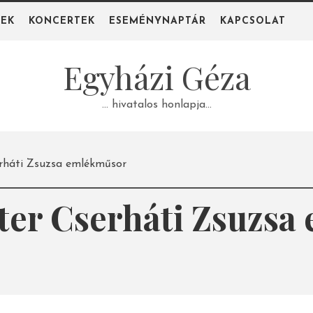
PEK
KONCERTEK
ESEMÉNYNAPTÁR
KAPCSOLAT
Egyházi Géza
… hivatalos honlapja…
rháti Zsuzsa emlékműsor
éter Cserháti Zsuzs