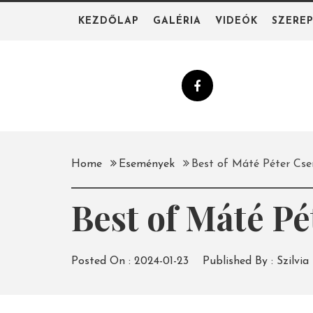
Skip
KEZDŐLAP
GALÉRIA
VIDEÓK
SZERE
to
content
Home
Események
Best of Máté Péter Cse
Best of Máté P
Posted On :
2024-01-23
Published By :
Szilvia