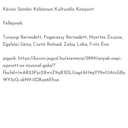
Kőrösi Sándor Kőbányai Kulturális Központ
Fellépnek:
Tunyogi Bernadett, Fogarassy Bernadett, Nyertes Zsuzsa,
Egyházi Géza, Czető Rolnad, Zalay Lídia, Fritz Éva
jegyek: https://korosi.jegyx1.hu/esemeny/3999/anyak-napi-
operett-es-musical-gala/?
fbclid=IwAR23Pyc2XwvZ9qX3DLUagtAH4qY79oIUAtcGBy
WY3cQ-xkN9-0DXya6Ehus