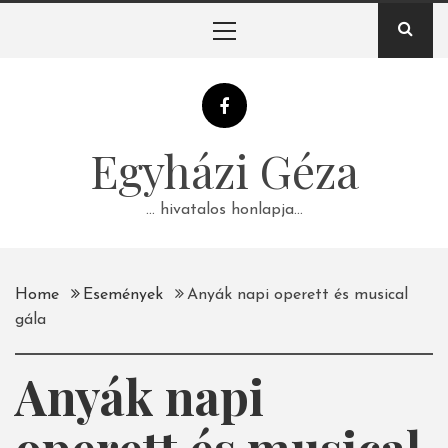
Skip
Primary
to
Menu
content
Egyházi Géza
… hivatalos honlapja…
Home
Események
Anyák napi operett és musical
gála
Anyák napi