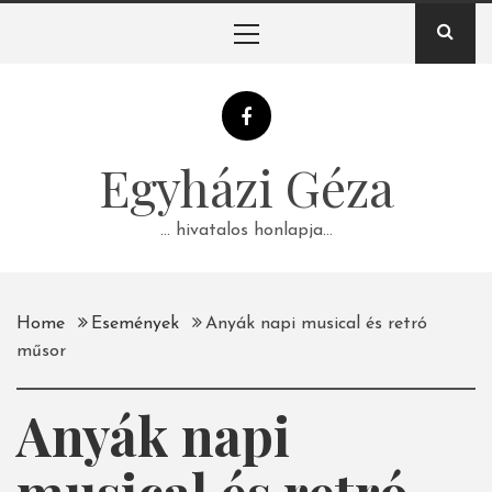
Skip
Primary
to
Menu
content
Egyházi Géza
… hivatalos honlapja…
Home
Események
Anyák napi musical és retró
műsor
Anyák napi