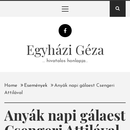
Skip
Primary
to
Menu
content
Egyházi Géza
… hivatalos honlapja…
Home
Események
Anyák napi gálaest Csengeri
Attilával
Anyák napi gálaest