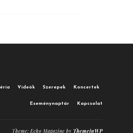
éria
Videók
Szerepek
Koncertek
Eseménynaptár
Kapcsolat
Theme: Echo Magazine by
ThemeinWP