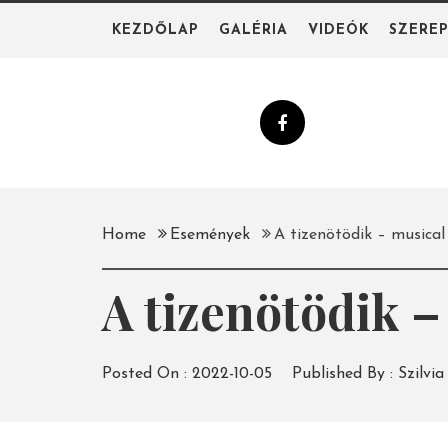
Skip
KEZDŐLAP
GALÉRIA
VIDEÓK
SZERE
to
content
Home
Események
A tizenötödik – musical
A tizenötödik –
Posted On :
2022-10-05
Published By :
Szilvia