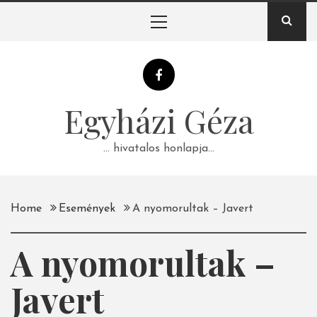
Skip
Primary
to
Menu
content
Egyházi Géza
… hivatalos honlapja…
Home
Események
A nyomorultak – Javert
A nyomorultak –
Javert