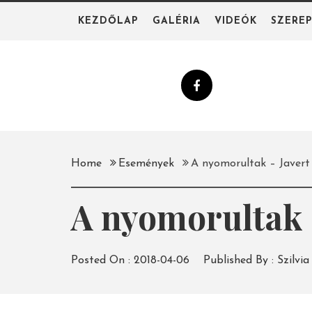
Skip
KEZDŐLAP
GALÉRIA
VIDEÓK
SZERE
to
content
Home
Események
A nyomorultak – Javert
A nyomorultak 
Posted On :
2018-04-06
Published By :
Szilvia