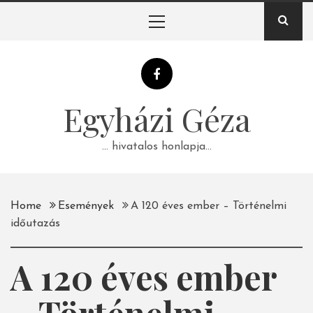
Skip
Primary
to
Menu
content
Egyházi Géza
… hivatalos honlapja…
Home
Események
A 120 éves ember – Történelmi
időutazás
A 120 éves ember