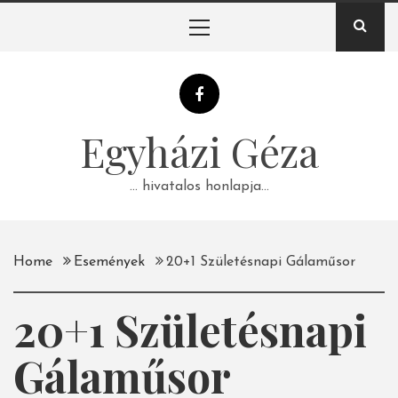
Skip
Primary
to
Menu
content
Egyházi Géza
… hivatalos honlapja…
Home
Események
20+1 Születésnapi Gálaműsor
20+1 Születésnapi
Gálaműsor