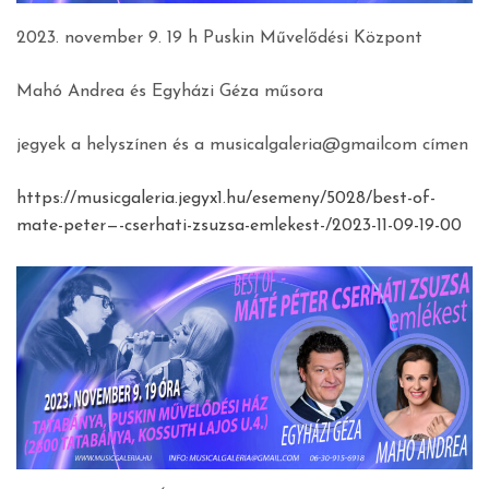
2023. november 9. 19 h Puskin Művelődési Központ
Mahó Andrea és Egyházi Géza műsora
jegyek a helyszínen és a musicalgaleria@gmailcom címen
https://musicgaleria.jegyx1.hu/esemeny/5028/best-of-
mate-peter—-cserhati-zsuzsa-emlekest-/2023-11-09-19-00