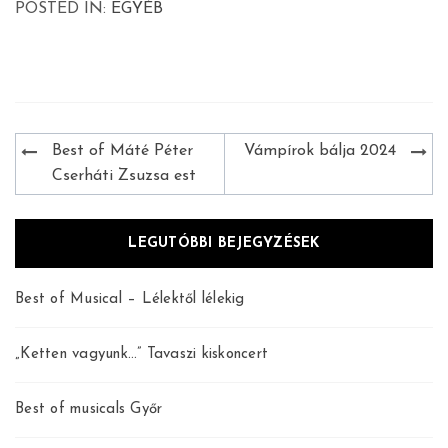
POSTED IN:
EGYÉB
Bejegyzés
Best of Máté Péter
Vámpírok bálja 2024
navigáció
Cserháti Zsuzsa est
LEGUTÓBBI BEJEGYZÉSEK
Best of Musical – Lélektől lélekig
„Ketten vagyunk…” Tavaszi kiskoncert
Best of musicals Győr