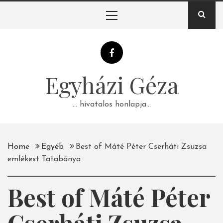
Skip
Primary
to
Menu
content
Egyházi Géza
… hivatalos honlapja…
Home
Egyéb
Best of Máté Péter Cserháti Zsuzsa
emlékest Tatabánya
Best of Máté Péter