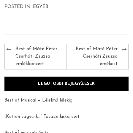
POSTED IN:
EGYÉB
Bejegyzés
Best of Máté Péter
Best of Máté Péter
navigáció
Cserháti Zsuzsa
Cserháti Zsuzsa
emlékkoncert
emékest
LEGUTÓBBI BEJEGYZÉSEK
Best of Musical – Lélektől lélekig
„Ketten vagyunk…” Tavaszi kiskoncert