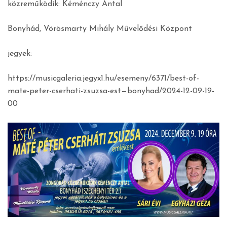
közreműködik: Kéménczy Antal
Bonyhád, Vörösmarty Mihály Művelődési Központ
jegyek:
https://musicgaleria.jegyx1.hu/esemeny/6371/best-of-
mate-peter-cserhati-zsuzsa-est—bonyhad/2024-12-09-19-
00