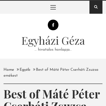
Skip
Primary
to
Menu
content
Egyházi Géza
… hivatalos honlapja…
Home
Egyéb
Best of Máté Péter Cserháti Zsuzsa
emékest
Best of Máté Péter