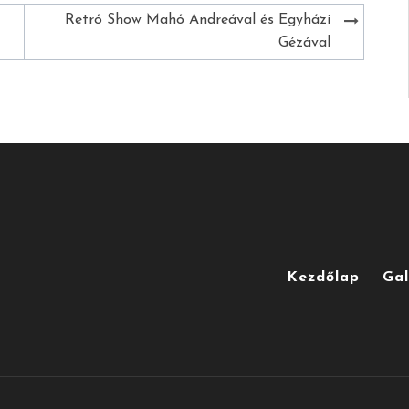
Retró Show Mahó Andreával és Egyházi
Gézával
Kezdőlap
Gal