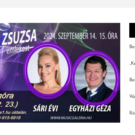
Be
„K
Be
Vá
Ró