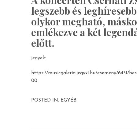
legszebb és leghíresebb
olykor megható, másko
emlékezve a két legen
előtt.
jegyek:
https://musicgaleria.jegyx1.hu/esemeny/6431/be
00
POSTED IN:
EGYÉB