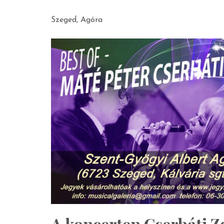
Szeged, Agóra
A koncerten Cserháti Zs