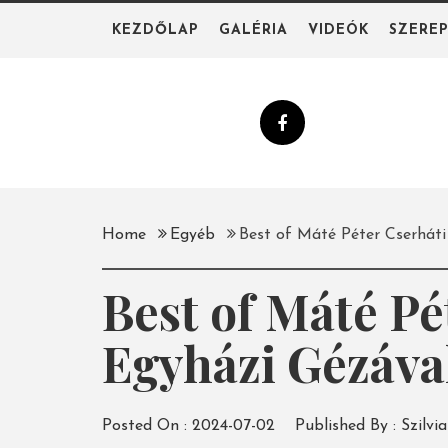
Skip
KEZDŐLAP
GALÉRIA
VIDEÓK
SZERE
to
content
Home
Egyéb
Best of Máté Péter Cserháti 
Best of Máté Pé
Egyházi Gézáva
Posted On :
2024-07-02
Published By :
Szilvia