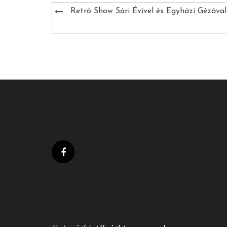
Bejegyzés
Retró Show Sári Évivel és Egyházi Gézával
navigáció