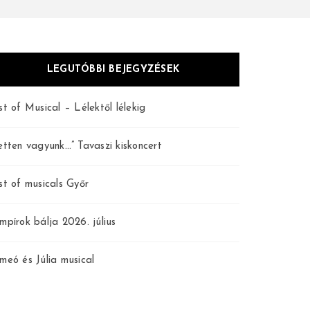
LEGUTÓBBI BEJEGYZÉSEK
st of Musical – Lélektől lélekig
etten vagyunk…” Tavaszi kiskoncert
st of musicals Győr
mpírok bálja 2026. július
meó és Júlia musical