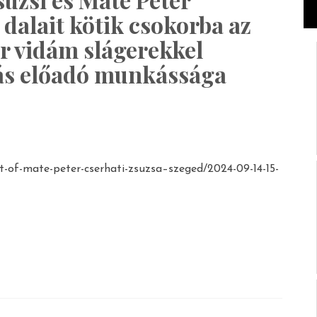
 dalait kötik csokorba az
r vidám slágerekkel
dás előadó munkássága
st-of-mate-peter-cserhati-zsuzsa–szeged/2024-09-14-15-