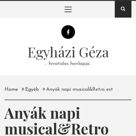
Skip
Primary
to
Menu
content
Egyházi Géza
… hivatalos honlapja…
Home
Egyéb
Anyák napi musical&Retro est
Anyák napi
musical&Retro