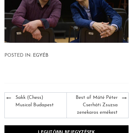
POSTED IN:
EGYÉB
Bejegyzés
Sakk (Chess)
Best of Máté Péter
navigáció
Musical Budapest
Cserháti Zsuzsa
zenekaros emékest
LEGUTÓBBI BEJEGYZÉSEK