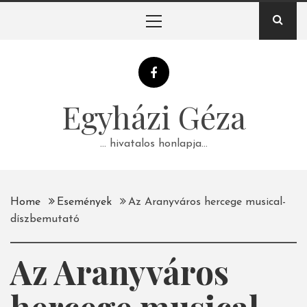
Skip
Primary
to
Menu
content
Egyházi Géza
… hivatalos honlapja…
Home
Események
Az Aranyváros hercege musical-
díszbemutató
Az Aranyváros